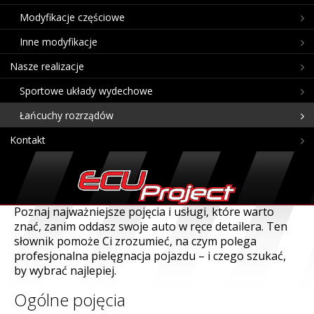
Modyfikacje częściowe
Inne modyfikacje
Nasze realizacje
Sportowe układy wydechowe
Łańcuchy rozrządów
Kontakt
Poznaj najważniejsze pojęcia i usługi, które warto
znać, zanim oddasz swoje auto w ręce detailera. Ten
słownik pomoże Ci zrozumieć, na czym polega
profesjonalna pielęgnacja pojazdu – i czego szukać,
by wybrać najlepiej.
Ogólne pojęcia