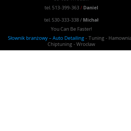
tel. 513-399-363
/
Daniel
tel. 530-333-338 /
Michał
You Can Be Faster!
Słownik branżowy – Auto Detailing
- Tuning - Hamownia
Chiptuning - Wrocław