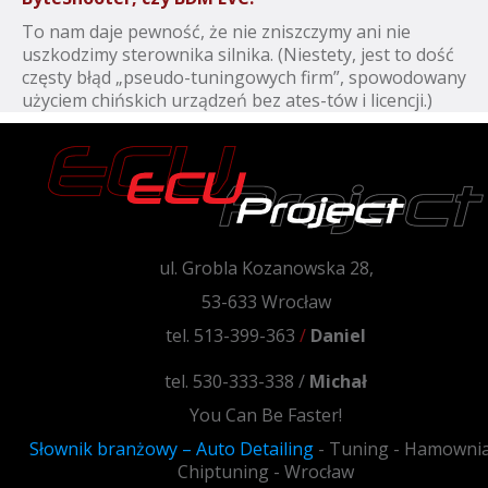
To nam daje pewność, że nie zniszczymy ani nie
uszkodzimy sterownika silnika. (Niestety, jest to dość
częsty błąd „pseudo-tuningowych firm”, spowodowany
użyciem chińskich urządzeń bez ates-tów i licencji.)
ul. Grobla Kozanowska 28,
53-633 Wrocław
tel. 513-399-363
/
Daniel
tel. 530-333-338 /
Michał
You Can Be Faster!
Słownik branżowy – Auto Detailing
- Tuning - Hamownia
Chiptuning - Wrocław