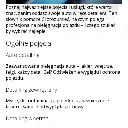
Poznaj najważniejsze pojęcia i usługi, które warto
© Free
Joomla! 3 Modules
- by
VinaGecko.com
znać, zanim oddasz swoje auto w ręce detailera. Ten
słownik pomoże Ci zrozumieć, na czym polega
profesjonalna pielęgnacja pojazdu – i czego szukać,
by wybrać najlepiej.
Ogólne pojęcia
Auto detailing
Zaawansowana pielęgnacja auta – lakier, wnętrze,
felgi, każdy detal. Cel? Odświeżenie wyglądu i ochrona
pojazdu.
Detailing zewnętrzny
Mycie, dekontaminacja, polerka i zabezpieczenie
lakieru. Samochód wygląda jak nowy.
Detailing wnętrza