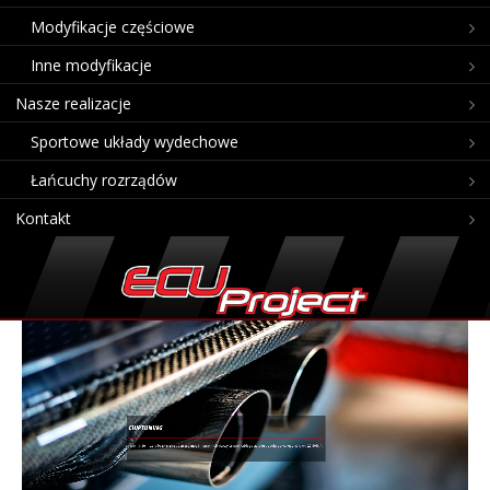
Modyfikacje częściowe
Inne modyfikacje
Nasze realizacje
Sportowe układy wydechowe
Łańcuchy rozrządów
Kontakt
CHIPTUNING
„Wiemy, że można bezpiecznie podnieść moc i moment obrotowy prawie każdego auta turbodoła-dowanego aż o ok. 20-30%...”.