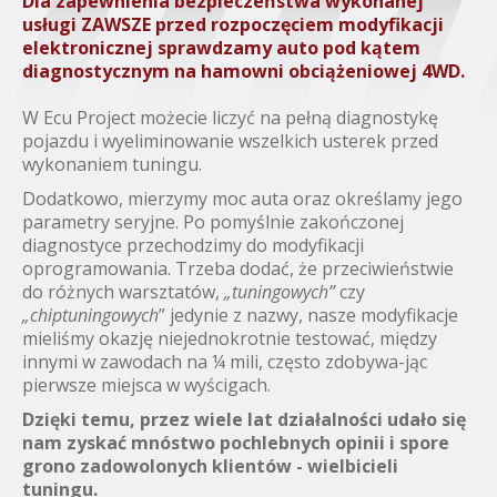
Dla zapewnienia bezpieczeństwa wykonanej
usługi ZAWSZE przed rozpoczęciem modyfikacji
elektronicznej sprawdzamy auto pod kątem
diagnostycznym na hamowni obciążeniowej 4WD.
W Ecu Project możecie liczyć na pełną diagnostykę
pojazdu i wyeliminowanie wszelkich usterek przed
wykonaniem tuningu.
Dodatkowo, mierzymy moc auta oraz określamy jego
parametry seryjne. Po pomyślnie zakończonej
diagnostyce przechodzimy do modyfikacji
oprogramowania. Trzeba dodać, że przeciwieństwie
do różnych warsztatów,
„tuningowych”
czy
„chiptuningowych
” jedynie z nazwy, nasze modyfikacje
mieliśmy okazję niejednokrotnie testować, między
innymi w zawodach na ¼ mili, często zdobywa-jąc
pierwsze miejsca w wyścigach.
Dzięki temu, przez wiele lat działalności udało się
nam zyskać mnóstwo pochlebnych opinii i spore
grono zadowolonych klientów - wielbicieli
tuningu.