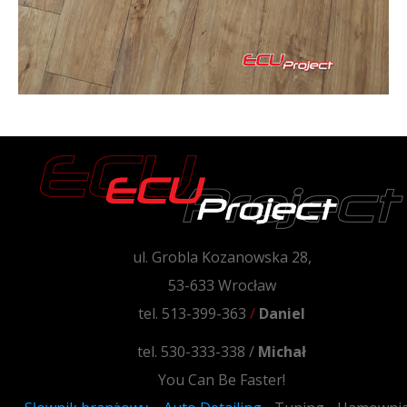
ul. Grobla Kozanowska 28,
53-633 Wrocław
tel. 513-399-363
/
Daniel
tel. 530-333-338 /
Michał
You Can Be Faster!