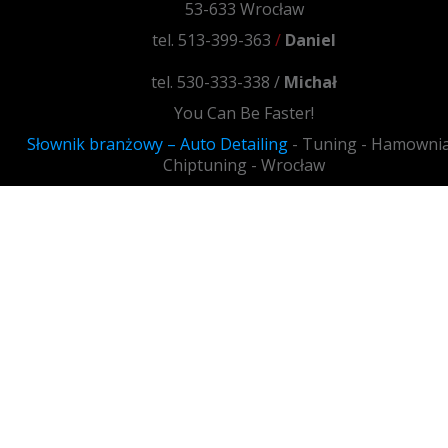
53-633 Wrocław
tel. 513-399-363
/
Daniel
tel. 530-333-338 /
Michał
You Can Be Faster!
Słownik branżowy – Auto Detailing
- Tuning - Hamownia
Chiptuning - Wrocław